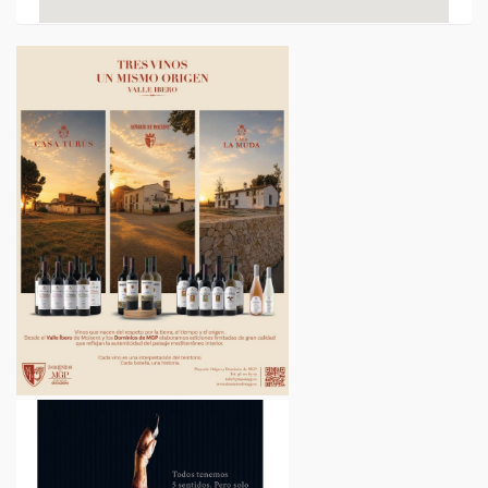
Beers & Travels Bar
Cervecerías
Plaça de Manises, 3
VER EMPRESA
Casa Rosario