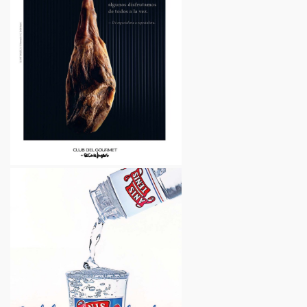
Restaurantes
La Verge, 14
VER EMPRESA
Casa Salvador
Restaurantes
Avinguda de l'Estany, s/n