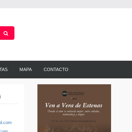
TAS
MAPA
CONTACTO
i
il.com
.com