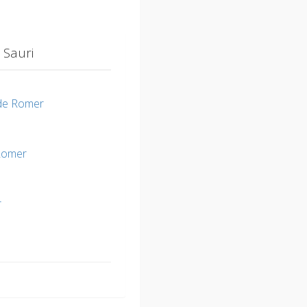
 Sauri
 de Romer
Romer
r