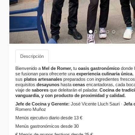
Descripción
Bienvenido a
Mel de Romer,
tu
oasis gastronómico
donde 
se fusionan para ofrecerte una
experiencia culinaria única.
sus
platos artesanales
preparados con ingredientes frescos
exquisitos
desayunos
hasta
cenas
encantadoras, cada boc
viaje de
sabores
que deleitarán el paladar.
Cocina de tradic
vanguardia, y con producto de proximidad y calidad.
Jefe de Cocina y Gerente:
José Vicente Lluch Sauri ·
Jefa 
Romero Muñoz
Menús ejecutivo diario desde 13 €
Menús gastronómicos desde 30
€ Menús de grupos festivos desde 25 €