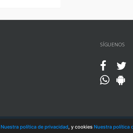
SÍGUENOS
©PLAERS de la VIDA
-
d
Nuestra política de privacidad
, y cookies
Nuestra política 
DISEÑO Y DESARROLLO WEB: INNOBING