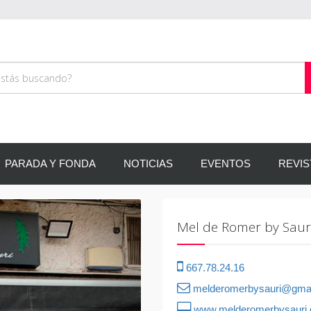
PARADA Y FONDA
NOTICIAS
EVENTOS
REVIS
Siguiente
Mel de Romer by Saur
667.78.24.16
melderomerbysauri@gma
www.melderomerbysauri