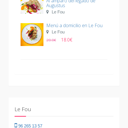
Al amparo del legado de
Augustus
Le Fou
Menú a domicilio en Le Fou
Le Fou
18.0€
20.0€
Le Fou
96 265 13 57