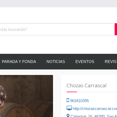
PARADA Y FONDA
NOTICIAS
EVENTOS
REVIS
Siguiente
Chozas Carrascal
963410395
http://chozascarrascal.co
Catastral, 16, 46390, San A