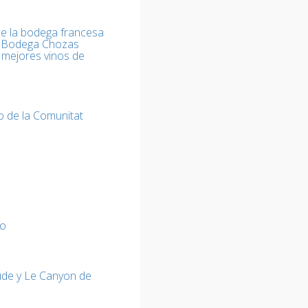
de la bodega francesa
o (Bodega Chozas
 mejores vinos de
o de la Comunitat
ro
ude y Le Canyon de