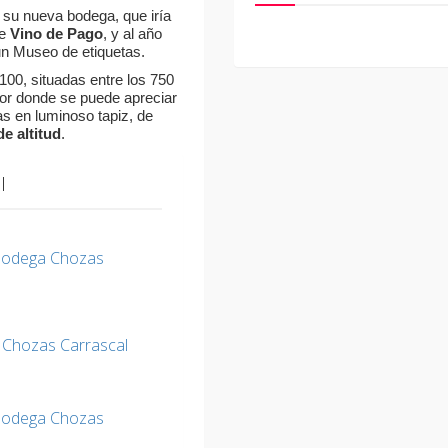
y su nueva bodega, que iría
de
Vino de Pago
, y al año
un Museo de etiquetas.
100, situadas entre los 750
dor donde se puede apreciar
s en luminoso tapiz, de
e altitud
.
l
Bodega Chozas
 Chozas Carrascal
Bodega Chozas