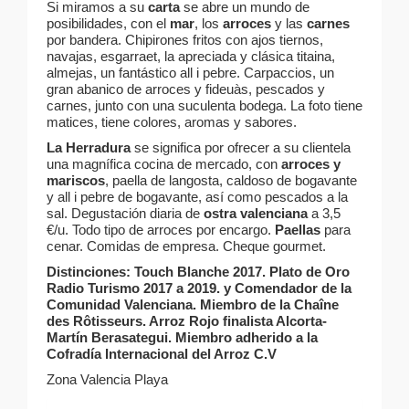
Si miramos a su
carta
se abre un mundo de
posibilidades, con el
mar
, los
arroces
y las
carnes
por bandera. Chipirones fritos con ajos tiernos,
navajas, esgarraet, la apreciada y clásica titaina,
almejas, un fantástico all i pebre. Carpaccios, un
gran abanico de arroces y fideuàs, pescados y
carnes, junto con una suculenta bodega. La foto tiene
matices, tiene colores, aromas y sabores.
La Herradura
se significa por ofrecer a su clientela
una magnífica cocina de mercado, con
arroces y
mariscos
, paella de langosta, caldoso de bogavante
y all i pebre de bogavante, así como pescados a la
sal. Degustación diaria de
ostra valenciana
a 3,5
€/u. Todo tipo de arroces por encargo.
Paellas
para
cenar. Comidas de empresa. Cheque gourmet.
Distinciones: Touch Blanche 2017. Plato de Oro
Radio Turismo 2017 a 2019. y Comendador de la
Comunidad Valenciana. Miembro de la Chaîne
des Rôtisseurs. Arroz Rojo finalista Alcorta-
Martín Berasategui. Miembro adherido a la
Cofradía Internacional del Arroz C.V
Zona Valencia Playa