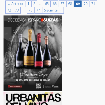
…
← Anterior
1
2
65
66
67
68
69
70
71
…
72
73
76
77
Siguiente →