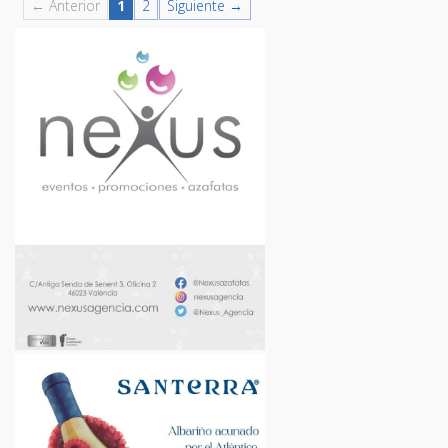
← Anterior
1
2
Siguiente →