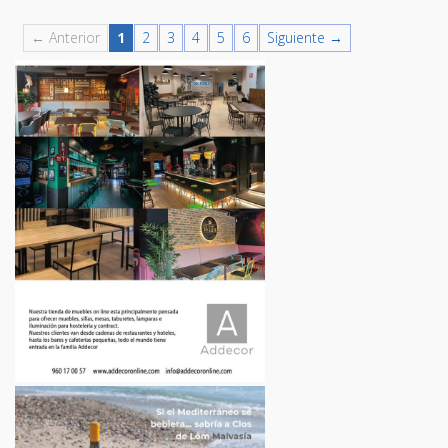
← Anterior
1
2
3
4
5
6
Siguiente →