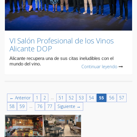
VI Salón Profesional de los Vinos
Alicante DOP
Alicante recupera una de sus citas ineludibles con el
mundo del vino.
Continuar leyendo
…
← Anterior
1
2
51
52
53
54
55
56
57
…
58
59
76
77
Siguiente →