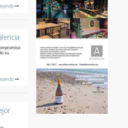
leyendo
alencia
compromiso
do su
leyendo
ejor