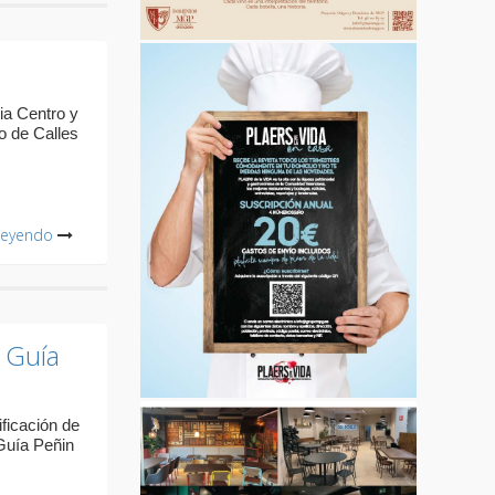
ia Centro y
o de Calles
leyendo
 Guía
ificación de
 Guía Peñin