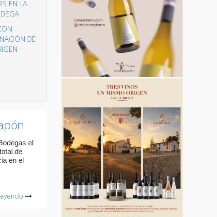
RS EN LA
DEGA
CON
NACIÓN DE
RIGEN
Japón
Bodegas el
total de
ia en el
leyendo