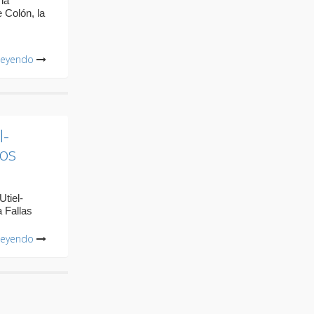
 la
e Colón, la
leyendo
l-
nos
tiel-
 Fallas
leyendo