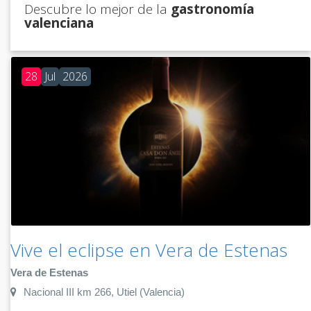
Descubre lo mejor de la
gastronomía
valenciana
28
Jul
2026
Vive el eclipse en Vera de Estenas
Vera de Estenas
Nacional III km 266, Utiel (Valencia)