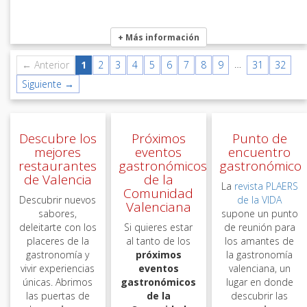
+ Más información
…
← Anterior
1
2
3
4
5
6
7
8
9
31
32
Siguiente →
Descubre los
Próximos
Punto de
mejores
eventos
encuentro
restaurantes
gastronómicos
gastronómico
de Valencia
de la
La
revista PLAERS
Comunidad
Descubrir nuevos
de la VIDA
Valenciana
sabores,
supone un punto
deleitarte con los
Si quieres estar
de reunión para
placeres de la
al tanto de los
los amantes de
gastronomía y
próximos
la gastronomía
vivir experiencias
eventos
valenciana, un
únicas. Abrimos
gastronómicos
lugar en donde
las puertas de
de la
descubrir las