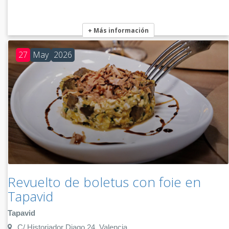
+ Más información
27
May
2026
Revuelto de boletus con foie en
Tapavid
Tapavid
C/ Historiador Diago 24, Valencia