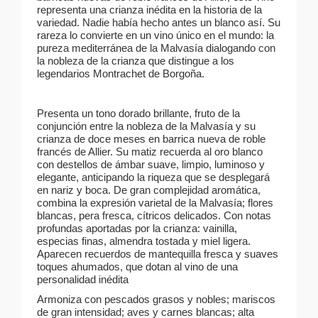
representa una crianza inédita en la historia de la
variedad. Nadie había hecho antes un blanco así. Su
rareza lo convierte en un vino único en el mundo: la
pureza mediterránea de la Malvasía dialogando con
la nobleza de la crianza que distingue a los
legendarios Montrachet de Borgoña.
Presenta un tono dorado brillante, fruto de la
conjunción entre la nobleza de la Malvasía y su
crianza de doce meses en barrica nueva de roble
francés de Allier. Su matiz recuerda al oro blanco
con destellos de ámbar suave, limpio, luminoso y
elegante, anticipando la riqueza que se desplegará
en nariz y boca. De gran complejidad aromática,
combina la expresión varietal de la Malvasía; flores
blancas, pera fresca, cítricos delicados. Con notas
profundas aportadas por la crianza: vainilla,
especias finas, almendra tostada y miel ligera.
Aparecen recuerdos de mantequilla fresca y suaves
toques ahumados, que dotan al vino de una
personalidad inédita
Armoniza con pescados grasos y nobles; mariscos
de gran intensidad; aves y carnes blancas; alta