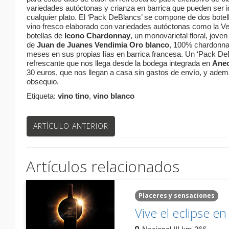
variedades autóctonas y crianza en barrica que pueden ser 
cualquier plato. El ‘Pack DeBlancs’ se compone de dos bote
vino fresco elaborado con variedades autóctonas como la Ve
botellas de
Icono Chardonnay
, un monovarietal floral, joven 
de
Juan de Juanes Vendimia Oro blanco
, 100% chardonna
meses en sus propias lías en barrica francesa. Un ‘Pack De
refrescante que nos llega desde la bodega integrada en
Ane
30 euros, que nos llegan a casa sin gastos de envío, y adem
obsequio.
Etiqueta:
vino tino
,
vino blanco
ARTÍCULO ANTERIOR
Artículos relacionados
Placeres y sensaciones
Vive el eclipse e