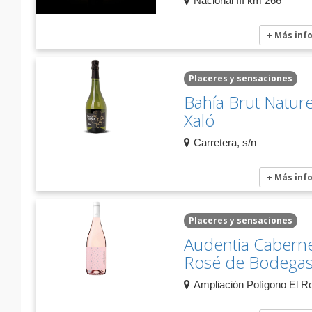
Nacional III km 266
+ Más inf
Placeres y sensaciones
Bahía Brut Natur
Xaló
Carretera, s/n
+ Más inf
Placeres y sensaciones
Audentia Cabern
Rosé de Bodegas
Ampliación Polígono El R