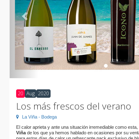
20
Aug
2020
Los más frescos del verano
La Viña - Bodega
El calor aprieta y ante una situación irremediable como esta
Viña
de los que ya hemos hablado en ocasiones por su venta
para estos días de calor un refrescante pack exclusivo de b