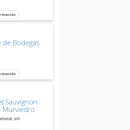
ormación
e de Bodegas
ormación
et Sauvignon
 Murviedro
omeral, s/n