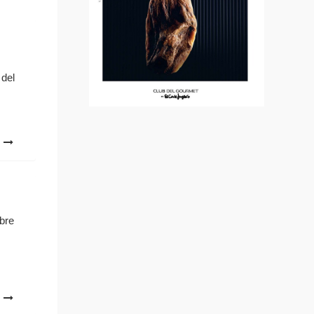
 del
o
bre
o