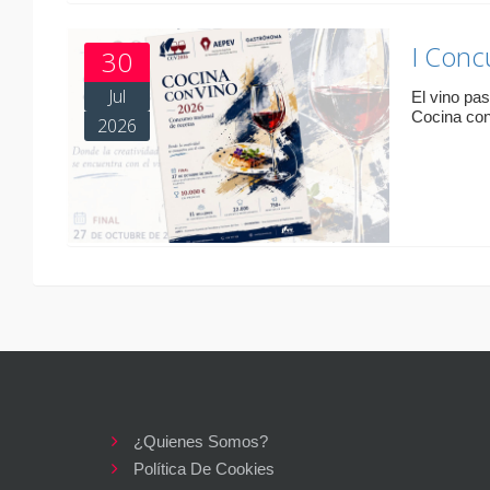
I Conc
30
Jul
El vino pa
Cocina con
2026
¿Quienes Somos?
Política De Cookies