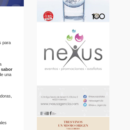
s para
a
l sabor
de una
adoras,
ales