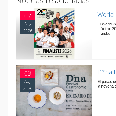
Noticias relacionadas
World 
07
Aug
El World P
próximo 20
2026
mundo.
D*na F
03
Aug
El paseo d
la novena e
2026