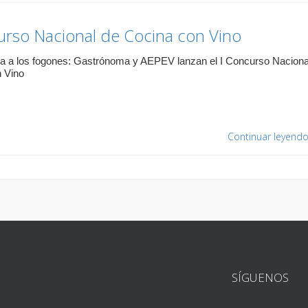
urso Nacional de Cocina con Vino
sa a los fogones: Gastrónoma y AEPEV lanzan el I Concurso Naciona
 Vino
Continuar leyend
SÍGUENOS