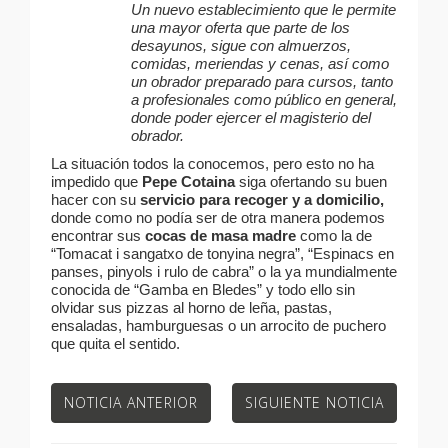
Un nuevo establecimiento que le permite
una mayor oferta que parte de los
desayunos, sigue con almuerzos,
comidas, meriendas y cenas, así como
un obrador preparado para cursos, tanto
a profesionales como público en general,
donde poder ejercer el magisterio del
obrador.
La situación todos la conocemos, pero esto no ha
impedido que
Pepe Cotaina
siga ofertando su buen
hacer con su
servicio para recoger y a domicilio,
donde como no podía ser de otra manera podemos
encontrar sus
cocas de masa madre
como la de
“Tomacat i sangatxo de tonyina negra”, “Espinacs en
panses, pinyols i rulo de cabra” o la ya mundialmente
conocida de “Gamba en Bledes” y todo ello sin
olvidar sus pizzas al horno de leña, pastas,
ensaladas, hamburguesas o un arrocito de puchero
que quita el sentido.
NOTICIA ANTERIOR
SIGUIENTE NOTICIA