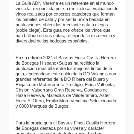
La Guía ADN Verema es un referente en el mundo
vinícola, reconocida por su meticulosa evaluación de
vinos realizada por expertos catadores que forman
los paneles de cata y por ser la única basada en
puntuaciones obtenidas mediante cata a ciegas
(doble ciega). Esta guía nos ofrece los vinos que
han brillado en sus catas, reflejando la excelencia y
diversidad de las bodegas españolas.
En su edición 2024 el Bassus Finca Casilla Herrera
de Bodegas Hispano+Suizas ha recibido la
puntuación más alta entre los mejores tintos de la
guía, codeándose este caldo de la DO Valencia con
grandes referentes de la DO Ribera del Duero y
Rioja como Matarromera Prestigio, Finca Valhonta,
Cirsion, Valserrano Gran Reserva, Condado de
Haza Reserva, Malleolus de Valderramiro, Áster
Finca El Otero, Emilio Moro Vendimia Seleccionada
y 8000 Marqués de Burgos.
Para la propia guía el Bassus Finca Casilla Herrera
de Bodegas destaca por su viveza y carácter
aromático, con notas de frutos rojos, hierbas