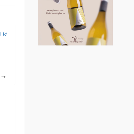
ena
o