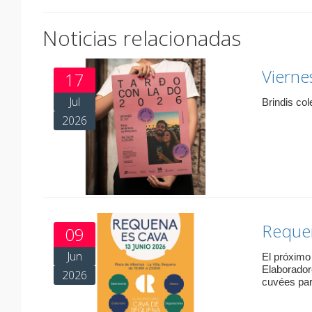
Noticias relacionadas
Vierne
17
Jul
Brindis col
2026
Reque
09
Jun
El próximo 
Elaborador
2026
cuvées para