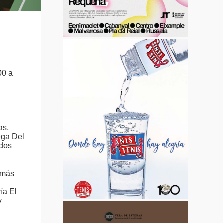
00 a
as,
ega Del
edos
a más
ía El
y