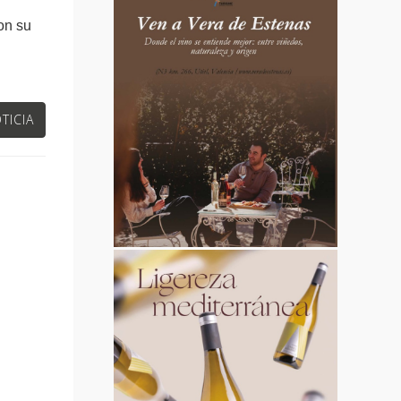
on su
TICIA