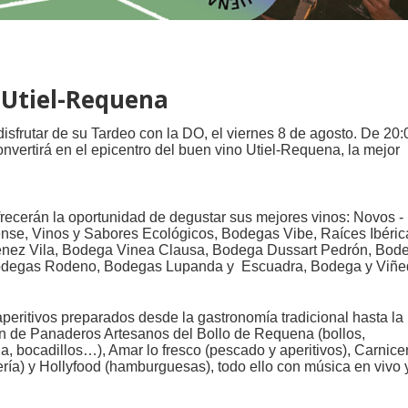
 Utiel-Requena
isfrutar de su Tardeo con la DO, el viernes 8 de agosto. De 20:
nvertirá en el epicentro del buen vino Utiel-Requena, la mejor
recerán la oportunidad de degustar sus mejores vinos: Novos -
se, Vinos y Sabores Ecológicos, Bodegas Vibe, Raíces Ibéric
ménez Vila, Bodega Vinea Clausa, Bodega Dussart Pedrón, Bod
 Bodegas Rodeno, Bodegas Lupanda y
Escuadra, Bodega y Viñ
aperitivos preparados desde la gastronomía tradicional hasta l
ón de Panaderos Artesanos del Bollo de Requena (bollos,
 bocadillos…), Amar lo fresco (pescado y aperitivos), Carnicer
ería) y Hollyfood (hamburguesas), todo ello con música en vivo 