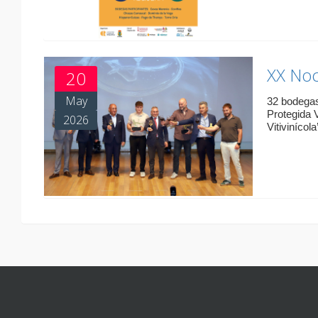
XX Noc
20
May
32 bodegas
Protegida V
2026
Vitivinícola