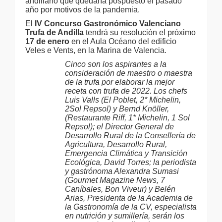
andillano que quedaría pospuesto el pasado
año por motivos de la pandemia.
El
IV Concurso Gastronómico Valenciano
Trufa de Andilla
tendrá su resolución el próximo
17 de enero
en el Aula Océano del edificio
Veles e Vents, en la Marina de Valencia.
Cinco son los aspirantes a la
consideración de maestro o maestra
de la trufa por elaborar la mejor
receta con trufa de 2022. Los chefs
Luis Valls (El Poblet, 2* Michelin,
2Sol Repsol) y Bernd Knöller,
(Restaurante Riff, 1* Michelin, 1 Sol
Repsol); el Director General de
Desarrollo Rural de la Consellería de
Agricultura, Desarrollo Rural,
Emergencia Climática y Transición
Ecológica, David Torres; la periodista
y gastrónoma Alexandra Sumasi
(Gourmet Magazine News, 7
Caníbales, Bon Viveur) y Belén
Arias, Presidenta de la Academia de
la Gastronomía de la CV, especialista
en nutrición y sumillería, serán los