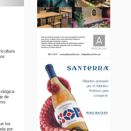
icultura
tos
cológica
je de
omo
ue los
nda por