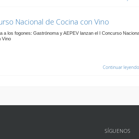
urso Nacional de Cocina con Vino
sa a los fogones: Gastrónoma y AEPEV lanzan el I Concurso Naciona
 Vino
Continuar leyend
SÍGUENOS