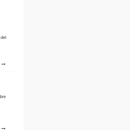
 del
o
bre
o