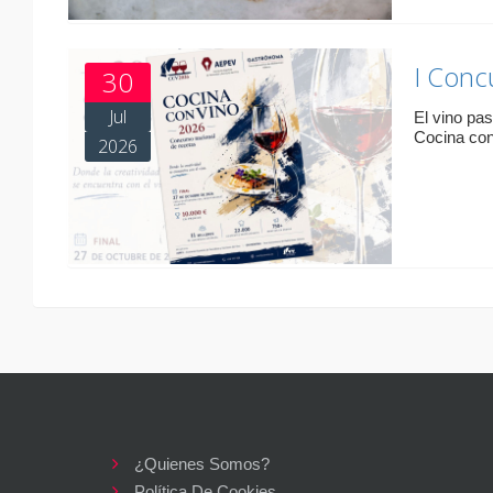
I Conc
30
Jul
El vino pa
Cocina con
2026
¿Quienes Somos?
Política De Cookies