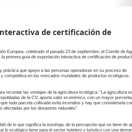
nteractiva de certificación de
nión Europea, celebrado el pasado 23 de septiembre, el Comité de Agr
 primera guía de exportación interactiva de certificación de produc
ral y práctica que apoye a las personas operadoras en su proceso de
da y competitiva en los mercados mundiales de productos ecológicos.
a recordar las ventajas de la agricultura ecológica: "La agricultura e
despobladas de la CV, aporta valor económico, con un mayor porcenta
a que toda parcela cultivada evita incendios y hay que considerarla c
es afectadas por los desastres naturales".
 de lo que significa la eurohoja, de la percepción que se tiene de q
e lo ecológico tiene para el sector hotelero y turístico con una dema