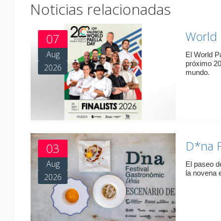
Noticias relacionadas
World 
07
Aug
El World P
próximo 20
2026
mundo.
D*na F
03
Aug
El paseo d
la novena e
2026