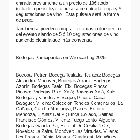
entrada previamente a un precio de 18€ (todo
incluido) que incluye tu pulsera de entrada, copa y 5
degustaciones de vino.
Esta pulsera será la forma
de pago.
También se pueden comprar recargas online dentro
del evento siendo de 5 ó 10 degustaciones de vino,
pudiendo elegir la que más convenga.
Bodegas Participantes en Winecanting 2025
Bocopa, Petrer; Bodega Teulada, Teulada; Bodegas
Alejandro, Monóver; Bodegas Arraez; Bodegas
Azorín; Bodegas Faelo, Elx; Bodegas Pinoso,
Pinoso; Bodegas Riko, Xaló; Bodegas Xaló, Xaló;
Bodegas y viñedos El Sequé, Pinoso; Casa
Balaguer, Villena; Colección Toneles Centenarios, La
Cañada; Cup La Muntanya, Planes; Enrique
Mendoza, L´Alfaz Del Pí; Finca Collado, Salinas;
Francisco Gómez, Villena; Fuego Lento, Algueña;
Bodegas Gandia Plá; Heretat De Cesilia 1707,
Novelda; La Zafra, Monóver; Las Virtudes, Villena;
Les Freses, Dénia; Masos, Guadalest; Mg Wines,